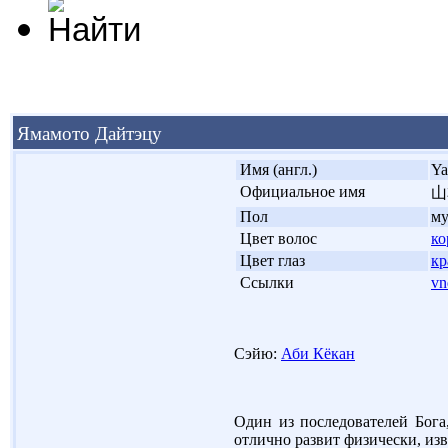
Ямамото Дайтэцу
'
Имя (англ.)
Ya
'
Официальное имя
山
'
Пол
м
'
Цвет волос
ко
'
Цвет глаз
кр
'
Ссылки
vn
Сэйю:
Аби Кёкан
Один из последователей Бога
отлично развит физически, из