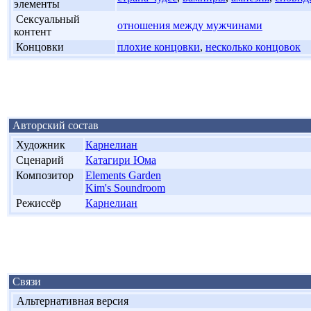
элементы
'
Сексуальный
отношения между мужчинами
контент
'
Концовки
плохие концовки
,
несколько концовок
Авторский состав
'
Художник
Карнелиан
'
Сценарий
Катагири Юма
'
Композитор
Elements Garden
Kim's Soundroom
'
Режиссёр
Карнелиан
Связи
Альтернативная версия