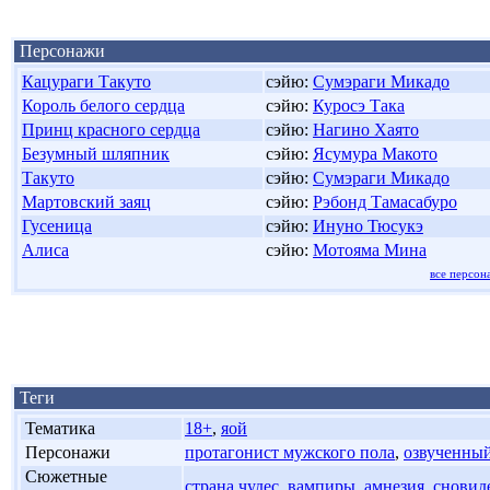
Персонажи
Кацураги Такуто
сэйю:
Сумэраги Микадо
Король белого сердца
сэйю:
Куросэ Така
Принц красного сердца
сэйю:
Нагино Хаято
Безумный шляпник
сэйю:
Ясумура Макото
Такуто
сэйю:
Сумэраги Микадо
Мартовский заяц
сэйю:
Рэбонд Тамасабуро
Гусеница
сэйю:
Инуно Тюсукэ
Алиса
сэйю:
Мотояма Мина
все персон
Теги
'
Тематика
18+
,
яой
'
Персонажи
протагонист мужского пола
,
озвученный
'
Сюжетные
страна чудес
,
вампиры
,
амнезия
,
сновид