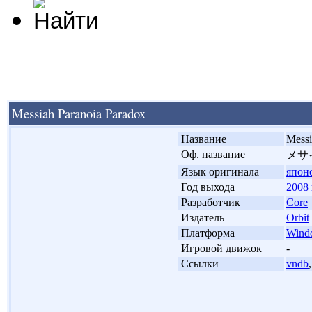
Messiah Paranoia Paradox
'
Название
Messi
'
Оф. название
メサ
'
Язык оригинала
япон
'
Год выхода
2008 
'
Разработчик
Core
'
Издатель
Orbit
'
Платформа
Wind
'
Игровой движок
-
'
Ссылки
vndb