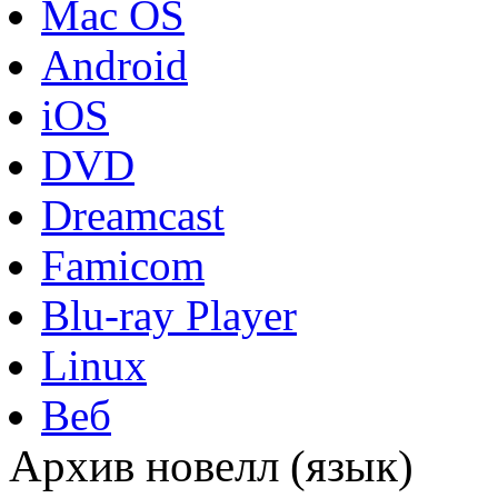
Mac OS
Android
iOS
DVD
Dreamcast
Famicom
Blu-ray Player
Linux
Веб
Архив новелл (язык)