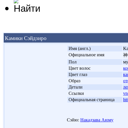
Камики Сэйдзиро
'
Имя (англ.)
Ka
'
Официальное имя
神
'
Пол
м
'
Цвет волос
ко
'
Цвет глаз
ка
'
Образ
от
'
Детали
ле
'
Ссылки
vn
'
Официальная страница
ht
Сэйю:
Накадзава Аюму