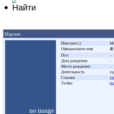
Марэни
'
Имя (англ.)
Ma
'
Официальное имя
希
'
Пол
-
'
Дата рождения
-
'
Место рождения
-
'
Деятельность
сц
'
Ссылки
vn
'
Twitter
ma