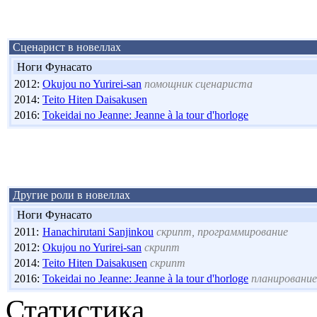
Сценарист в новеллах
Ноги Фунасато
2012:
Okujou no Yurirei-san
помощник сценариста
2014:
Teito Hiten Daisakusen
2016:
Tokeidai no Jeanne: Jeanne à la tour d'horloge
Другие роли в новеллах
Ноги Фунасато
2011:
Hanachirutani Sanjinkou
скрипт, программирование
2012:
Okujou no Yurirei-san
скрипт
2014:
Teito Hiten Daisakusen
скрипт
2016:
Tokeidai no Jeanne: Jeanne à la tour d'horloge
планирование
Статистика