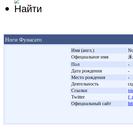
Ноги Фунасато
'
Имя (англ.)
No
'
Официальное имя
禾
'
Пол
-
'
Дата рождения
-
'
Место рождения
-
'
Деятельность
сц
'
Ссылки
vn
'
Twitter
f_
'
Официальный сайт
ht