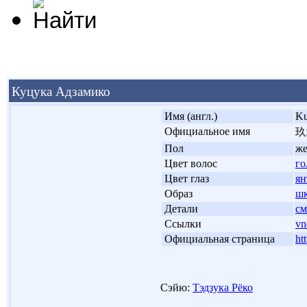
Куцука Адзамико
'
Имя (англ.)
Ku
'
Официальное имя
玖
'
Пол
ж
'
Цвет волос
го
'
Цвет глаз
ян
'
Образ
шк
'
Детали
см
'
Ссылки
vn
'
Официальная страница
ht
Сэйю:
Тэдзука Рёко