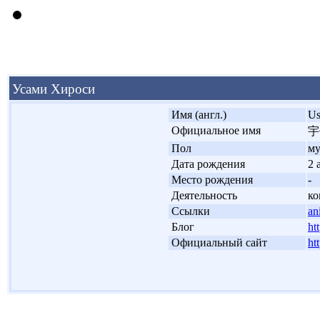
Усами Хироси
'
Имя (англ.)
Us
'
Официальное имя
宇
'
Пол
м
'
Дата рождения
2 
'
Место рождения
-
'
Деятельность
ко
'
Ссылки
an
'
Блог
ht
'
Официальный сайт
ht