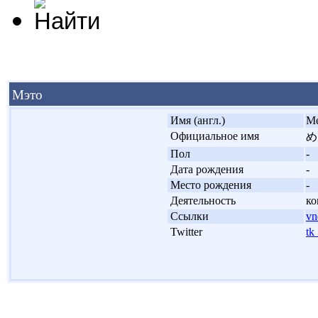
Мэто
'
Имя (англ.)
Me
'
Официальное имя
め
'
Пол
-
'
Дата рождения
-
'
Место рождения
-
'
Деятельность
ко
'
Ссылки
vn
'
Twitter
tk