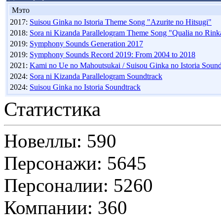
Мэто
2017:
Suisou Ginka no Istoria Theme Song "Azurite no Hitsugi"
2018:
Sora ni Kizanda Parallelogram Theme Song "Qualia no Rin
2019:
Symphony Sounds Generation 2017
2019:
Symphony Sounds Record 2019: From 2004 to 2018
2021:
Kami no Ue no Mahoutsukai / Suisou Ginka no Istoria Sound
2024:
Sora ni Kizanda Parallelogram Soundtrack
2024:
Suisou Ginka no Istoria Soundtrack
Статистика
Новеллы: 590
Персонажи: 5645
Персоналии: 5260
Компании: 360