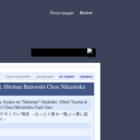
Регистрация
Войти
прохождение
рецензии
история
правка
& Hitoban Buttooshi Chou Nikushoku
, Ayano no "Netorare" Houkoku -Ottori Tsuma &
hi Chou Nikushoku Furin Sex-
の“ネトラレ”報告 －おっとり妻＆一晩ぶっ通し超
ス－