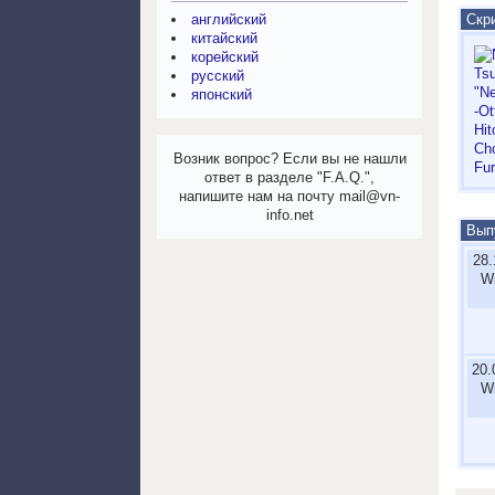
Скр
английский
китайский
корейский
русский
японский
Возник вопрос? Если вы не нашли
ответ в разделе "F.A.Q.",
напишите нам на почту mail@vn-
info.net
Вып
28.
W
20.
W