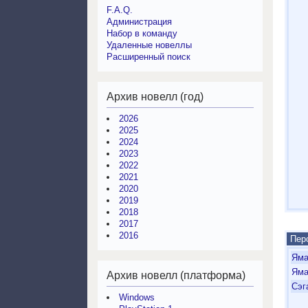
F.A.Q.
Администрация
Набор в команду
Удаленные новеллы
Расширенный поиск
Архив новелл (год)
2026
2025
2024
2023
2022
2021
2020
2019
2018
2017
2016
Пер
Яма
Яма
Архив новелл (платформа)
Сэг
Windows