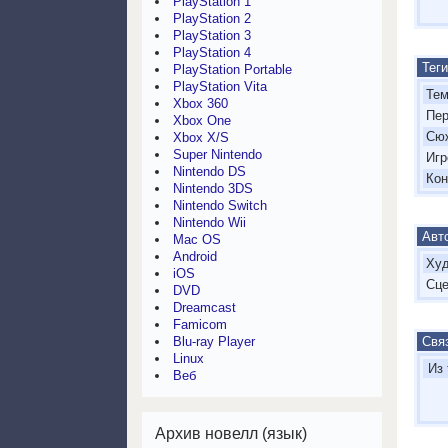
PlayStation 1
PlayStation 2
PlayStation 3
PlayStation 4
Теги
PlayStation Portable
PlayStation Vita
'
Тем
Xbox 360
'
Пе
Xbox One
'
Сю
Xbox X/S
Super Nintendo
'
Игр
Nintendo DS
'
Кон
Nintendo 3DS
Nintendo Switch
Nintendo Wii
Авто
Mac OS
Android
'
Ху
iOS
'
Сце
DVD
Dreamcast
Famicom
Свя
Blu-ray Player
Linux
Из 
Веб
Архив новелл (язык)