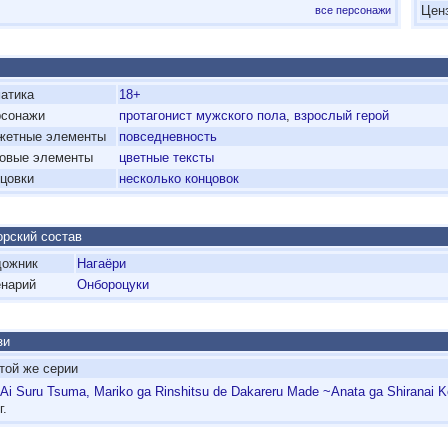
Цен
все персонажи
атика
18+
рсонажи
протагонист мужского пола
,
взрослый герой
жетные элементы
повседневность
овые элементы
цветные тексты
цовки
несколько концовок
рский состав
дожник
Нагаёри
нарий
Онбороцуки
зи
той же серии
Ai Suru Tsuma, Mariko ga Rinshitsu de Dakareru Made ~Anata ga Shiranai 
г.