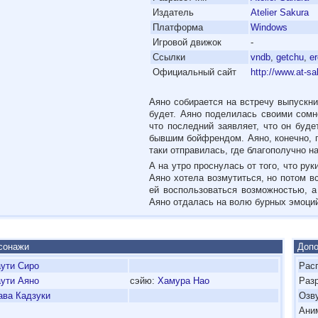
'
Издатель
Atelier Sakura
'
Платформа
Windows
'
Игровой движок
-
'
Ссылки
vndb
,
getchu
,
e
'
Официальный сайт
http://www.at-sa
Аяно собирается на встречу выпускни
будет. Аяно поделилась своими сомн
что последний заявляет, что он буде
бывшим бойфрендом. Аяно, конечно, п
таки отправилась, где благополучно н
А на утро проснулась от того, что ру
Аяно хотела возмутиться, но потом 
ей воспользоваться возможностью, а
Аяно отдалась на волю бурных эмоци
сонажи
Допо
ути Сиро
Рас
ути Аяно
сэйю:
Хамура Нао
Раз
ава Кадзуки
Озв
Ани