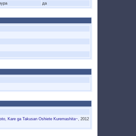
зура
да
Koto, Kare ga Takusan Oshiete Kuremashita~
, 2012