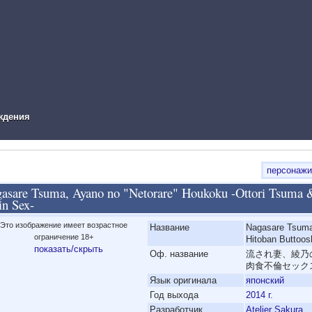
ual Novel Info
ждения
персонажи
asare Tsuma, Ayano no "Netorare" Houkoku -Ottori Tsuma 
in Sex-
Это изображение имеет возрастное
'
Название
Nagasare Tsuma
ограничение 18+
Hitoban Buttoos
показать/скрыть
'
Оф. название
流され妻、綾乃
肉食不倫セック
'
Язык оригинала
японский
'
Год выхода
2014 г.
'
Разработчик
Atelier Sakura