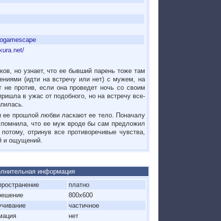
rogamescape
kura.net/
ков, но узнает, что ее бывший парень тоже там
ениями (идти на встречу или нет) с мужем, на
т не против, если она проведет ночь со своим
ришла в ужас от подобного, но на встречу все-
апилась.
ки ее прошлой любви ласкают ее тело. Поначалу
вспомнила, что ее муж вроде бы сам предложил
 потому, отринув все противоречивые чувства,
й и ощущений.
лнительная информация
пространение
платно
решение
800x600
учивание
частичное
мация
нет