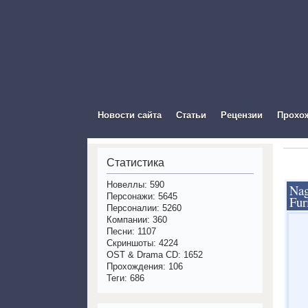
The Vis
Новости сайта
Статьи
Рецензии
Прохо
Статистика
Новеллы: 590
Nag
Персонажи: 5645
Fur
Персоналии: 5260
Компании: 360
Песни: 1107
Скриншоты: 4224
OST & Drama CD: 1652
Прохождения: 106
Теги: 686