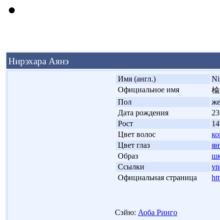
Нирэхара Аянэ
'
Имя (англ.)
Ni
'
Официальное имя
楡
'
Пол
ж
'
Дата рождения
23
'
Рост
14
'
Цвет волос
ко
'
Цвет глаз
ян
'
Образ
шк
'
Ссылки
vn
'
Официальная страница
ht
Сэйю:
Аоба Ринго