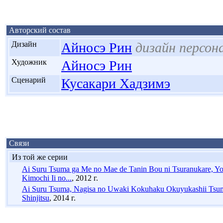
Авторский состав
'
Дизайн
Айносэ Рин
дизайн персо
'
Художник
Айносэ Рин
'
Сценарий
Кусакари Хадзимэ
Связи
Из той же серии
Ai Suru Tsuma ga Me no Mae de Tanin Bou ni Tsuranukare, Yo
Kimochi Ii no...
, 2012 г.
Ai Suru Tsuma, Nagisa no Uwaki Kokuhaku Okuyukashii Tsuma 
Shinjitsu
, 2014 г.