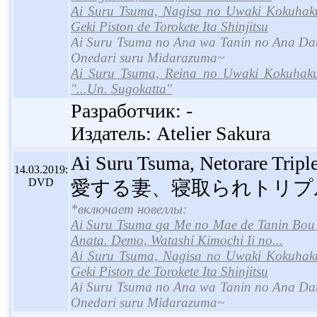
Ai Suru Tsuma, Nagisa no Uwaki Kokuhak
Geki Piston de Torokete Ita Shinjitsu
Ai Suru Tsuma no Ana wa Tanin no Ana Datta
Onedari suru Midarazuma~
Ai Suru Tsuma, Reina no Uwaki Kokuhaku 
"...Un. Sugokatta"
Разработчик: -
Издатель: Atelier Sakura
Ai Suru Tsuma, Netorare Tri
14.03.2019:
DVD
愛する妻、寝取られトリプル
*включает новеллы:
Ai Suru Tsuma ga Me no Mae de Tanin Bou 
Anata. Demo, Watashi Kimochi Ii no...
Ai Suru Tsuma, Nagisa no Uwaki Kokuhak
Geki Piston de Torokete Ita Shinjitsu
Ai Suru Tsuma no Ana wa Tanin no Ana Datta
Onedari suru Midarazuma~