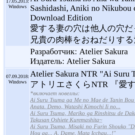
17.05.2013:
Sashidashi, Aniki no Nikubou
Windows
Download Edition
愛する妻の穴は他人の穴だ
兄貴の肉棒をおねだりする
Разработчик: Atelier Sakura
Издатель: Atelier Sakura
Atelier Sakura NTR "Ai Suru 
07.09.2018:
Windows
アトリエさくらNTR 『愛
*включает новеллы:
Ai Suru Tsuma ga Me no Mae de Tanin Bou 
Anata. Demo, Watashi Kimochi Ii no...
Ai Suru Tsuma, Mariko ga Rinshitsu de Da
Takusan Oshiete Kuremashita~
Ai Suru Tsuma, Misaki no Furin Shouko "
Hou ga... A, Dame, Mata Icchau...!"