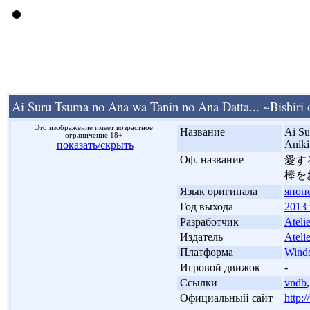
Ai Suru Tsuma no Ana wa Tanin no Ana Datta... ~Bishiri
Это изображение имеет возрастное
'
Название
Ai Su
ограничение 18+
Aniki
показать/скрыть
'
Оф. название
愛す
棒を
'
Язык оригинала
япон
'
Год выхода
2013 
'
Разработчик
Ateli
'
Издатель
Ateli
'
Платформа
Wind
'
Игровой движок
-
'
Ссылки
vndb
'
Официальный сайт
http: