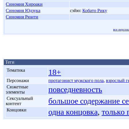
Синомия Хироаки
Синомия Юдзука
сэйю:
Кобато Рику
Синомия Рюити
все персон
Теги
'
Тематика
18+
'
Персонажи
протагонист мужского пола
,
взрослый г
'
Сюжетные
повседневность
элементы
'
Сексуальный
большое содержание се
контент
'
Концовки
одна концовка
,
только 