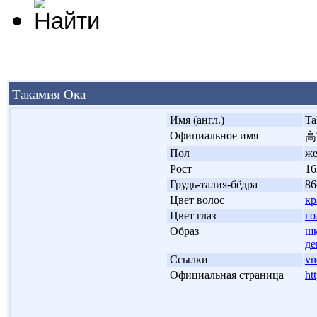
Такамия Ока
'
Имя (англ.)
Ta
'
Официальное имя
高
'
Пол
ж
'
Рост
16
'
Грудь-талия-бёдра
86
'
Цвет волос
кр
'
Цвет глаз
го
'
Образ
шк
де
'
Ссылки
vn
'
Официальная страница
ht