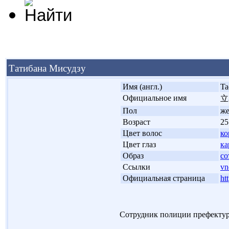
Татибана Мисудзу
'
Имя (англ.)
Ta
'
Официальное имя
立
'
Пол
ж
'
Возраст
25
'
Цвет волос
ко
'
Цвет глаз
ка
'
Образ
со
'
Ссылки
vn
'
Официальная страница
ht
Сотрудник полиции префектур