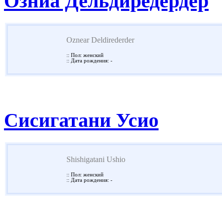
Озниа Дельдиредердер
Oznear Deldirederder
:: Пол: женский
:: Дата рождения: -
Сисигатани Усио
Shishigatani Ushio
:: Пол: женский
:: Дата рождения: -