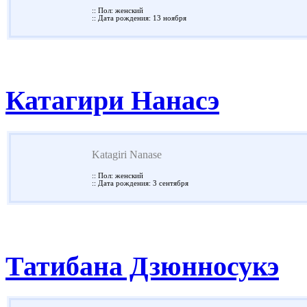
:: Пол: женский
:: Дата рождения: 13 ноября
Катагири Нанасэ
Katagiri Nanase
:: Пол: женский
:: Дата рождения: 3 сентября
Татибана Дзюнносукэ