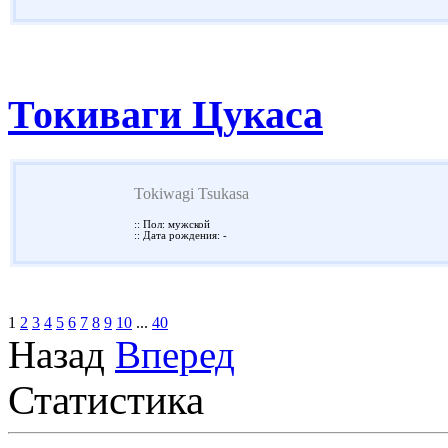
Токиваги Цукаса
Tokiwagi Tsukasa
:: Пол: мужской
:: Дата рождения: -
1
2
3
4
5
6
7
8
9
10
...
40
Назад
Вперед
Статистика