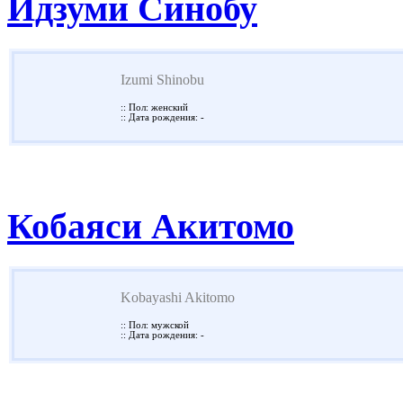
Идзуми Синобу
Izumi Shinobu
:: Пол: женский
:: Дата рождения: -
Кобаяси Акитомо
Kobayashi Akitomo
:: Пол: мужской
:: Дата рождения: -