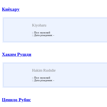
Киёхару
Kiyoharu
:: Пол: мужской
:: Дата рождения: -
Хаким Рушди
Hakim Rushdie
:: Пол: мужской
:: Дата рождения: -
Ценидо Рубис