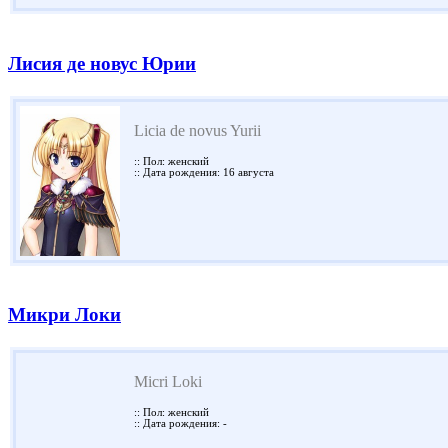
Лисия де новус Юрии
Licia de novus Yurii
:: Пол: женский
:: Дата рождения: 16 августа
Микри Локи
Micri Loki
:: Пол: женский
:: Дата рождения: -