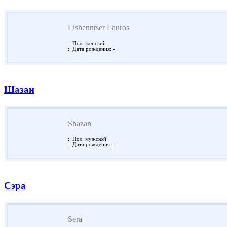
Lishenntser Lauros
:: Пол: женский
:: Дата рождения: -
Шазан
Shazan
:: Пол: мужской
:: Дата рождения: -
Сэра
Sera