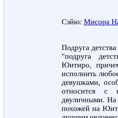
Сэйю:
Мисора Н
Подруга детства
"подруга детс
Юитиро, приче
исполнить любое
девушками, осо
относится с 
двуличными. На 
похожей на Юити
лучшим человеко