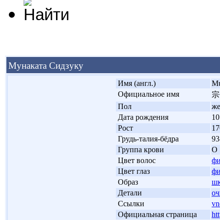
Мунаката Сидзуку
'
Имя (англ.)
Mu
'
Официальное имя
宗
'
Пол
ж
'
Дата рождения
10
'
Рост
17
'
Грудь-талия-бёдра
93
'
Группа крови
О
'
Цвет волос
фи
'
Цвет глаз
фи
'
Образ
шк
'
Детали
оч
'
Ссылки
vn
'
Официальная страница
htt