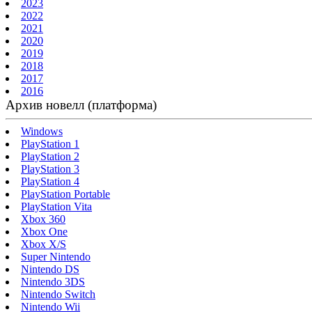
2023
2022
2021
2020
2019
2018
2017
2016
Архив новелл (платформа)
Windows
PlayStation 1
PlayStation 2
PlayStation 3
PlayStation 4
PlayStation Portable
PlayStation Vita
Xbox 360
Xbox One
Xbox X/S
Super Nintendo
Nintendo DS
Nintendo 3DS
Nintendo Switch
Nintendo Wii