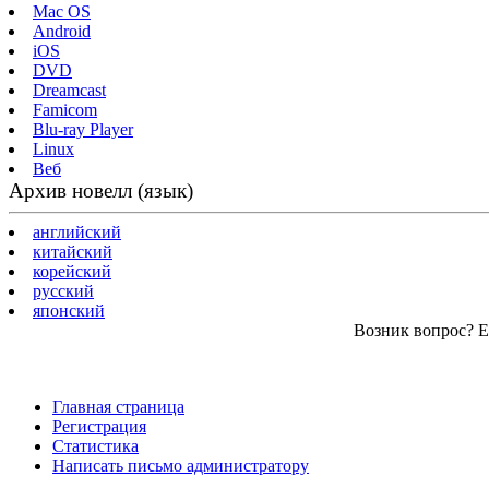
Mac OS
Android
iOS
DVD
Dreamcast
Famicom
Blu-ray Player
Linux
Веб
Архив новелл (язык)
английский
китайский
корейский
русский
японский
Возник вопрос? Ес
Главная страница
Регистрация
Статистика
Написать письмо администратору