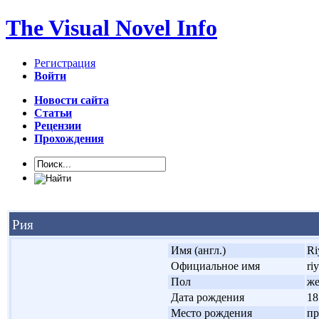
The Visual Novel Info
Регистрация
Войти
Новости сайта
Статьи
Рецензии
Прохождения
Рия
'
Имя (англ.)
Ri
'
Официальное имя
ri
'
Пол
ж
'
Дата рождения
18
'
Место рождения
пр