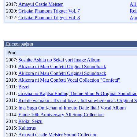
2017:
Amayui Castle Meister
All
2020:
Grisaia: Phantom Trigger Vol. 7
Rei
2022:
Grisaia: Phantom Trigger Vol. 8
Apr
Дискография
Рия
2007:
Soshite Ashita no Sekai yori Image Album
2010:
Akizora ni Mau Confetti Original Soundtrack
2010:
Akizora ni Mau Confetti Original Soundtrack
2010:
Akizora ni Mau Confetti Vocal Collection "Confetti"
2011:
Bezel
2011:
Grisaia no Kajitsu Ending Theme Shuu & Original Soundtra
2011:
Koi de wa naku - It’s not love，but so where near. Original 
2013:
Ima Sugu Onii-chan ni Imouto Datte Iitai! Vocal Album
2014:
Etude 10th Anniversary All Song Collection
2014:
Kioku Seizu
2015:
Kaliterus
2017:
Amayui Castle Meister Sound Collection