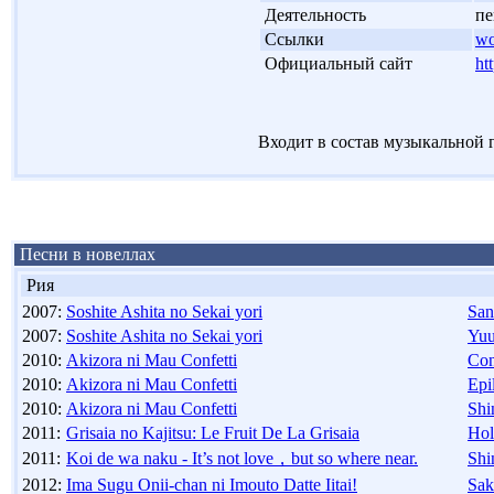
'
Деятельность
пе
'
Ссылки
wo
'
Официальный сайт
ht
Входит в состав музыкальной
Песни в новеллах
Рия
2007:
Soshite Ashita no Sekai yori
San
2007:
Soshite Ashita no Sekai yori
Yuu
2010:
Akizora ni Mau Confetti
Con
2010:
Akizora ni Mau Confetti
Epi
2010:
Akizora ni Mau Confetti
Shi
2011:
Grisaia no Kajitsu: Le Fruit De La Grisaia
Hol
2011:
Koi de wa naku - It’s not love，but so where near.
Shi
2012:
Ima Sugu Onii-chan ni Imouto Datte Iitai!
Sak