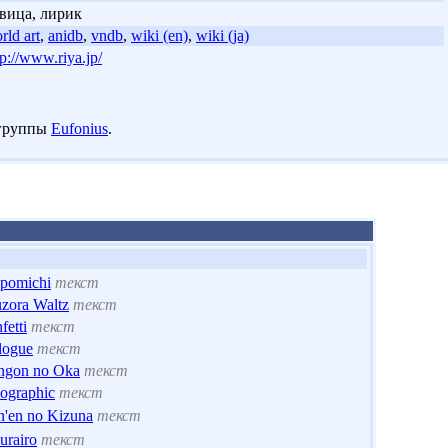
вица, лирик
rld art
,
anidb
,
vndb
,
wiki (en)
,
wiki (ja)
tp://www.riya.jp/
 группы
Eufonius
.
pomichi
текст
zora Waltz
текст
fetti
текст
logue
текст
ngon no Oka
текст
ographic
текст
n'en no Kizuna
текст
urairo
текст