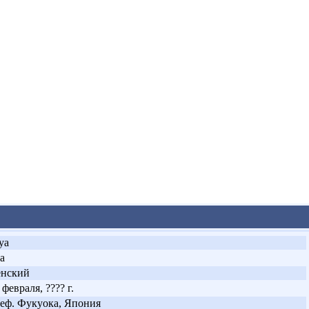
ya
ya
енский
 февраля, ???? г.
еф. Фукуока, Япония