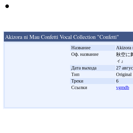
Akizora ni Mau Confetti Vocal Collection "Confetti"
'
Название
Akizora 
'
Оф. название
秋空に舞
ィ』
'
Дата выхода
27 авгус
'
Тип
Original
'
Треки
6
'
Ссылки
vgmdb