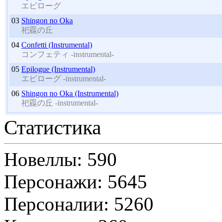
エピローグ
03
Shingon no Oka
祀龗の丘
04
Confetti (Instrumental)
コンフェティ -instrumental-
05
Epilogue (Instrumental)
エピローグ -instrumental-
06
Shingon no Oka (Instrumental)
祀龗の丘 -instrumental-
Статистика
Новеллы: 590
Персонажи: 5645
Персоналии: 5260