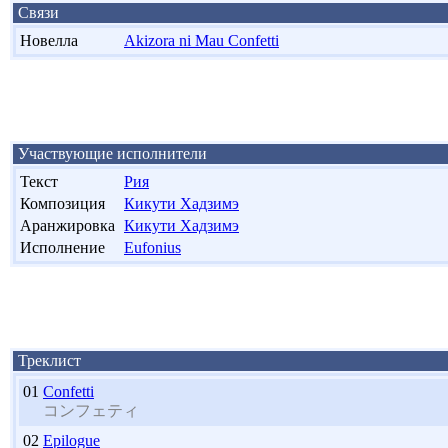
Связи
Новелла
Akizora ni Mau Confetti
Участвующие исполнители
Текст
Рия
Композиция
Кикути Хадзимэ
Аранжировка
Кикути Хадзимэ
Исполнение
Eufonius
Треклист
01
Confetti
コンフェティ
02
Epilogue