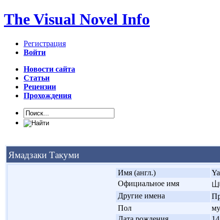
The Visual Novel Info
Регистрация
Войти
Новости сайта
Статьи
Рецензии
Прохождения
Ямадзаки Такуми
'
Имя (англ.)
Ya
'
Официальное имя
山
'
Другие имена
Пр
'
Пол
м
'
Дата рождения
14