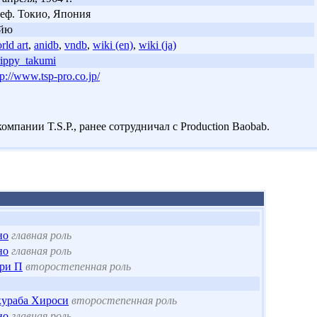
еф. Токио, Япония
эйю
rld art
,
anidb
,
vndb
,
wiki (en)
,
wiki (ja)
rippy_takumi
tp://www.tsp-pro.co.jp/
омпании T.S.P., ранее сотрудничал с Production Baobab.
но
главная роль
но
главная роль
ри П
второстепенная роль
кураба Хироси
второстепенная роль
но
главная роль