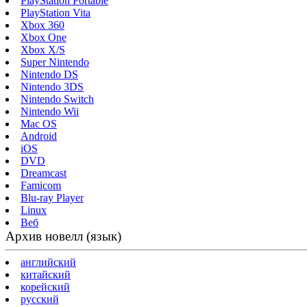
PlayStation Portable
PlayStation Vita
Xbox 360
Xbox One
Xbox X/S
Super Nintendo
Nintendo DS
Nintendo 3DS
Nintendo Switch
Nintendo Wii
Mac OS
Android
iOS
DVD
Dreamcast
Famicom
Blu-ray Player
Linux
Веб
Архив новелл (язык)
английский
китайский
корейский
русский