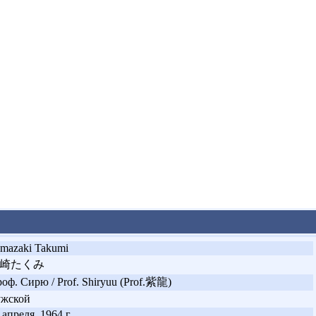
mazaki Takumi
崎たくみ
оф. Сирю / Prof. Shiryuu (Prof.紫龍)
ужской
 апреля, 1964 г.