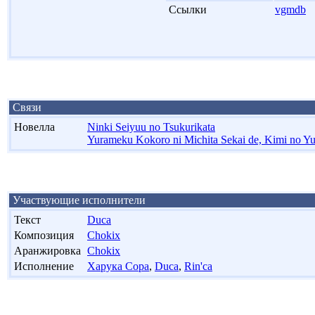
'
Ссылки
vgmdb
Связи
Новелла
Ninki Seiyuu no Tsukurikata
Yurameku Kokoro ni Michita Sekai de, Kimi no 
Участвующие исполнители
Текст
Duca
Композиция
Chokix
Аранжировка
Chokix
Исполнение
Харука Сора
,
Duca
,
Rin'ca