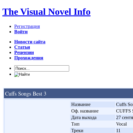
The Visual Novel Info
Регистрация
Войти
Новости сайта
Статьи
Рецензии
Прохождения
Cuffs Songs Best 3
'
Название
Cuffs So
'
Оф. название
CUFFS 
'
Дата выхода
27 сентя
'
Тип
Vocal
'
Треки
11