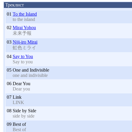
Треклист
01
To the Island
to the island
02
Mirai Yohou
未来予報
03
Niji-iro Mirai
虹色ミライ
04
Say to You
Say to you
05
One and Indivisible
one and indivisible
06
Dear You
Dear you
07
Link
LINK
08
Side by Side
side by side
09
Best of
Best of