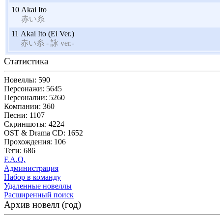
10
Akai Ito
赤い糸
11
Akai Ito (Ei Ver.)
赤い糸 - 詠 ver.-
Статистика
Новеллы: 590
Персонажи: 5645
Персоналии: 5260
Компании: 360
Песни: 1107
Скриншоты: 4224
OST & Drama CD: 1652
Прохождения: 106
Теги: 686
F.A.Q.
Администрация
Набор в команду
Удаленные новеллы
Расширенный поиск
Архив новелл (год)