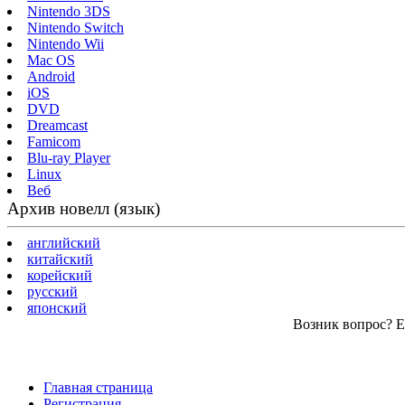
Nintendo 3DS
Nintendo Switch
Nintendo Wii
Mac OS
Android
iOS
DVD
Dreamcast
Famicom
Blu-ray Player
Linux
Веб
Архив новелл (язык)
английский
китайский
корейский
русский
японский
Возник вопрос? Ес
Главная страница
Регистрация