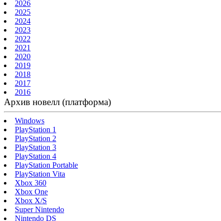
2026
2025
2024
2023
2022
2021
2020
2019
2018
2017
2016
Архив новелл (платформа)
Windows
PlayStation 1
PlayStation 2
PlayStation 3
PlayStation 4
PlayStation Portable
PlayStation Vita
Xbox 360
Xbox One
Xbox X/S
Super Nintendo
Nintendo DS