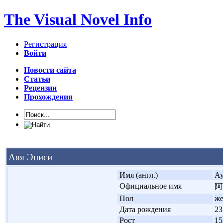
The Visual Novel Info
Регистрация
Войти
Новости сайта
Статьи
Рецензии
Прохождения
Аяя Эниси
'
Имя (англ.)
Ay
'
Официальное имя
阿
'
Пол
ж
'
Дата рождения
23
'
Рост
15