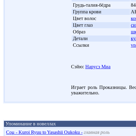
'
Грудь-талия-бёдра
84
'
Группа крови
А
'
Цвет волос
ко
'
Цвет глаз
с
'
Образ
шк
'
Детали
ку
'
Ссылки
vn
Сэйю:
Нарусэ Миа
Играет роль Проказницы. Вес
уважительно.
Упоминание в новеллах
Coμ - Kuroi Ryuu to Yasashii Oukoku -
главная роль