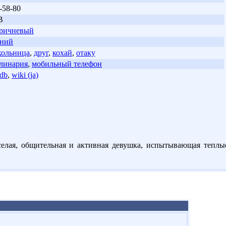
-58-80
В
ричневый
иний
ольница
,
друг
,
кохай
,
отаку
линария
,
мобильный телефон
db
,
wiki (ja)
елая, общительная и активная девушка, испытывающая теплы