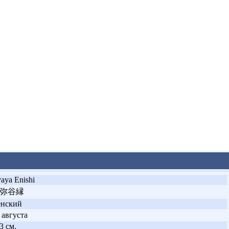
aya Enishi
弥谷縁
енский
 августа
3 см.