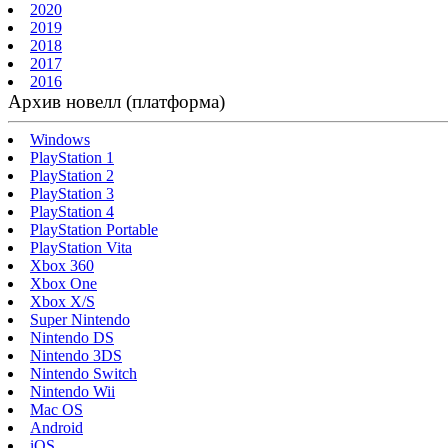
2020
2019
2018
2017
2016
Архив новелл (платформа)
Windows
PlayStation 1
PlayStation 2
PlayStation 3
PlayStation 4
PlayStation Portable
PlayStation Vita
Xbox 360
Xbox One
Xbox X/S
Super Nintendo
Nintendo DS
Nintendo 3DS
Nintendo Switch
Nintendo Wii
Mac OS
Android
iOS