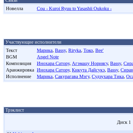
Связи
Новелла
Coμ - Kuroi Ryuu to Yasashii Oukoku -
Участвующие исполнители
Текст
Марика
,
Bassy
,
Riryka
,
Токо
,
Bee'
BGM
Angel Note
Композиция
Инохара Сатору
,
Агэмацу Нориясу
,
Bassy
,
Сир
Аранжировка
Инохара Сатору
,
Кикута Дайсукэ
,
Bassy
,
Сиран
Исполнение
Марика
,
Сакурагава Мэгу
,
Судзухара Тика
,
Ос
Трэклист
Диск 1