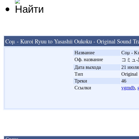
Coμ - Kuroi Ryuu to Yasashii Oukoku - Original Sound Tr
'
Название
Coμ - Ku
'
Оф. название
コミュ-
'
Дата выхода
21 июля,
'
Тип
Original
'
Треки
46
'
Ссылки
vgmdb
,