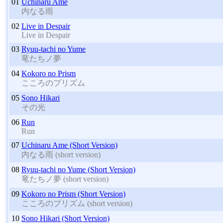
01
Uchinaru Ame
内なる雨
02
Live in Despair
Live in Despair
03
Ryuu-tachi no Yume
竜たちノ夢
04
Kokoro no Prism
こころのプリズム
05
Sono Hikari
その光
06
Run
Run
07
Uchinaru Ame (Short Version)
内なる雨 (short version)
08
Ryuu-tachi no Yume (Short Version)
竜たちノ夢 (short version)
09
Kokoro no Prism (Short Version)
こころのプリズム (short version)
10
Sono Hikari (Short Version)