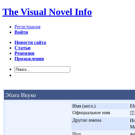
The Visual Novel Info
Регистрация
Войти
Новости сайта
Статьи
Рецензии
Прохождения
Эбата Икуко
'
Имя (англ.)
Eb
'
Официальное имя
江
'
Другие имена
Ис
М
'
Пол
ж