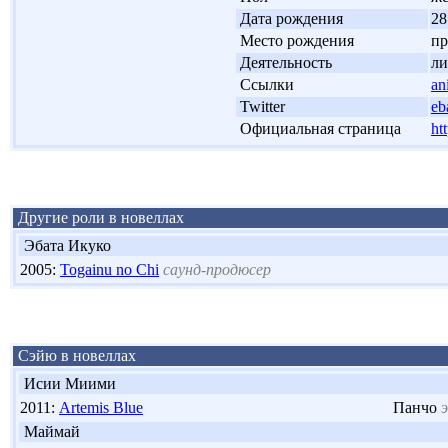
'
Дата рождения
28
'
Место рождения
пр
'
Деятельность
ли
'
Ссылки
an
'
Twitter
eb
'
Официальная страница
ht
Другие роли в новеллах
Эбата Икуко
2005:
Togainu no Chi
саунд-продюсер
Сэйю в новеллах
Исии Миими
2011:
Artemis Blue
Панчо
Маймай