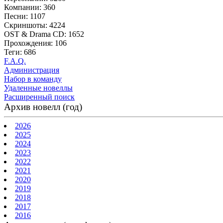
Компании: 360
Песни: 1107
Скриншоты: 4224
OST & Drama CD: 1652
Прохождения: 106
Теги: 686
F.A.Q.
Администрация
Набор в команду
Удаленные новеллы
Расширенный поиск
Архив новелл (год)
2026
2025
2024
2023
2022
2021
2020
2019
2018
2017
2016