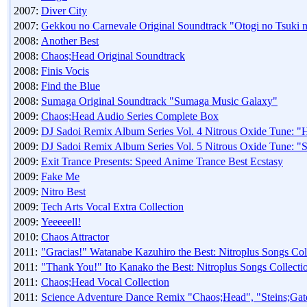
2007:
Diver City
2007:
Gekkou no Carnevale Original Soundtrack "Otogi no Tsuki
2008:
Another Best
2008:
Chaos;Head Original Soundtrack
2008:
Finis Vocis
2008:
Find the Blue
2008:
Sumaga Original Soundtrack "Sumaga Music Galaxy"
2009:
Chaos;Head Audio Series Complete Box
2009:
DJ Sadoi Remix Album Series Vol. 4 Nitrous Oxide Tune: "H
2009:
DJ Sadoi Remix Album Series Vol. 5 Nitrous Oxide Tune: 
2009:
Exit Trance Presents: Speed Anime Trance Best Ecstasy
2009:
Fake Me
2009:
Nitro Best
2009:
Tech Arts Vocal Extra Collection
2009:
Yeeeeell!
2010:
Chaos Attractor
2011:
"Gracias!" Watanabe Kazuhiro the Best: Nitroplus Songs Col
2011:
"Thank You!" Ito Kanako the Best: Nitroplus Songs Collecti
2011:
Chaos;Head Vocal Collection
2011:
Science Adventure Dance Remix "Chaos;Head", "Steins;Gat