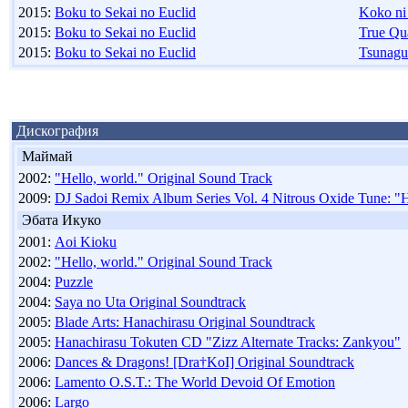
2015:
Boku to Sekai no Euclid
Koko ni
2015:
Boku to Sekai no Euclid
True Qu
2015:
Boku to Sekai no Euclid
Tsunag
Дискография
Маймай
2002:
"Hello, world." Original Sound Track
2009:
DJ Sadoi Remix Album Series Vol. 4 Nitrous Oxide Tune: "H
Эбата Икуко
2001:
Aoi Kioku
2002:
"Hello, world." Original Sound Track
2004:
Puzzle
2004:
Saya no Uta Original Soundtrack
2005:
Blade Arts: Hanachirasu Original Soundtrack
2005:
Hanachirasu Tokuten CD "Zizz Alternate Tracks: Zankyou"
2006:
Dances & Dragons! [Dra†KoI] Original Soundtrack
2006:
Lamento O.S.T.: The World Devoid Of Emotion
2006:
Largo