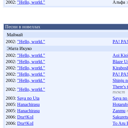
2002:
"Hello, world."
Альфа
Песни в новеллах
Маймай
2002:
"Hello, world."
PA! PA!
Эбата Икуко
2002:
"Hello, world."
Aoi Kio
2002:
"Hello, world."
Blaze U
2002:
"Hello, world."
Kirabos
2002:
"Hello, world."
PA! PA!
2002:
"Hello, world."
Shinju 
There's
2002:
"Hello, world."
текст
2003:
Saya no Uta
Saya no
2005:
Hanachirasu
Hotarub
2005:
Hanachirasu
Zanmu
2006:
Dra†KoI
Sakuret
2006:
Dra†KoI
To Aru 