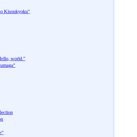
 no Kisoukyoku"
ello, world."
"Sumaga"
lection
on
e"