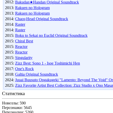
2012:
Bakudan★Handan Original Soundtrack
2013:
Rakuen no Hologram
2013:
Rakuen no Hologram
2014:
Chaos;Head Original Soundtrack
2014:
Raster
2014:
Raster
2015:
Boku to Sekai no Euclid Original Soundtrack
2015:
Chiral Best
2015:
Reactor
2015:
Reactor
2015:
Singularity
2015:
Zizz Best: Sono 1 - Isoe Toshimichi Hen
2017:
One's Rock
2018:
Galtia Original Soundtrack
2024:
Juuai Buusuto Ongakugeki "Lamento: Beyond The Void" Orig
2025:
Zizz Favorite Artist Best Collection: Zizz Studio x Ono Masa
Статистика
Новеллы: 590
Персонажи: 5645
Персоналии: 5260