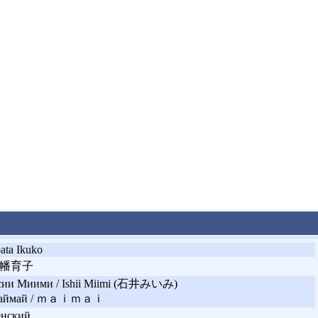
ata Ikuko
幡育子
ии Миими / Ishii Miimi (石井みいみ)
аймай / ｍａｉｍａｉ
енский