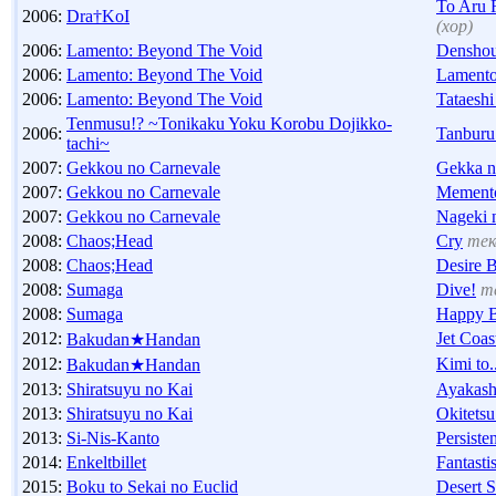
To Aru 
2006:
Dra†KoI
(хор)
2006:
Lamento: Beyond The Void
Denshou
2006:
Lamento: Beyond The Void
Lament
2006:
Lamento: Beyond The Void
Tataeshi
Tenmusu!? ~Tonikaku Yoku Korobu Dojikko-
2006:
Tanburu
tachi~
2007:
Gekkou no Carnevale
Gekka n
2007:
Gekkou no Carnevale
Memento
2007:
Gekkou no Carnevale
Nageki 
2008:
Chaos;Head
Cry
тек
2008:
Chaos;Head
Desire 
2008:
Sumaga
Dive!
т
2008:
Sumaga
Happy B
2012:
Jet Coa
Bakudan★Handan
2012:
Kimi to..
Bakudan★Handan
2013:
Shiratsuyu no Kai
Ayakash
2013:
Shiratsuyu no Kai
Okitetsu
2013:
Si-Nis-Kanto
Persiste
2014:
Enkeltbillet
Fantasti
2015:
Boku to Sekai no Euclid
Desert 