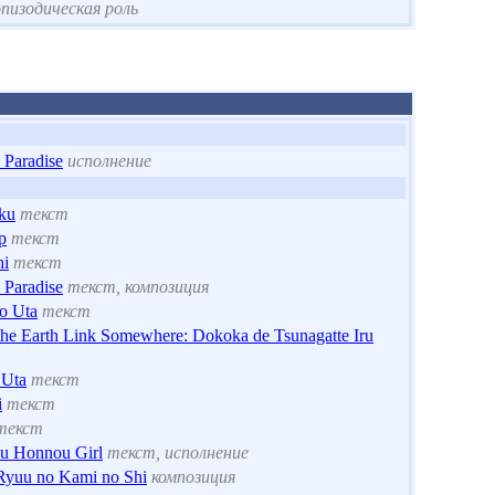
эпизодическая роль
 Paradise
исполнение
ku
текст
p
текст
hi
текст
 Paradise
текст, композиция
no Uta
текст
 the Earth Link Somewhere: Dokoka de Tsunagatte Iru
 Uta
текст
i
текст
текст
su Honnou Girl
текст, исполнение
Ryuu no Kami no Shi
композиция