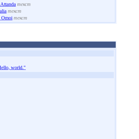
 Attanda
текст
alia
текст
u Omoi
текст
ello, world."