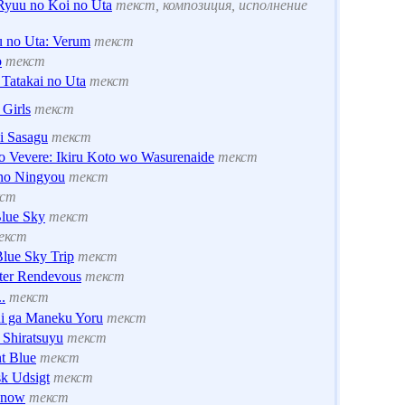
Ryuu no Koi no Uta
текст, композиция, исполнение
 no Uta: Verum
текст
o
текст
 Tatakai no Uta
текст
 Girls
текст
i Sasagu
текст
 Vevere: Ikiru Koto wo Wasurenaide
текст
no Ningyou
текст
ст
Blue Sky
текст
екст
lue Sky Trip
текст
ster Rendevous
текст
.
текст
i ga Maneku Yoru
текст
 Shiratsuyu
текст
nt Blue
текст
sk Udsigt
текст
Snow
текст