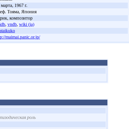
 марта, 1967 г.
еф. Тояма, Япония
рик, композитор
idb
,
vndb
,
wiki (ja)
ataikuko
tp://maimai.panic.or.jp/
эпизодическая роль