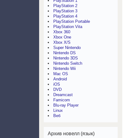
PlayStation 1
PlayStation 2
PlayStation 3
PlayStation 4
PlayStation Portable
PlayStation Vita
Xbox 360
Xbox One
Xbox X/S
Super Nintendo
Nintendo DS
Nintendo 3DS
Nintendo Switch
Nintendo Wii
Mac OS
Android
iOS
DVD
Dreamcast
Famicom
Blu-ray Player
Linux
Веб
Архив новелл (язык)