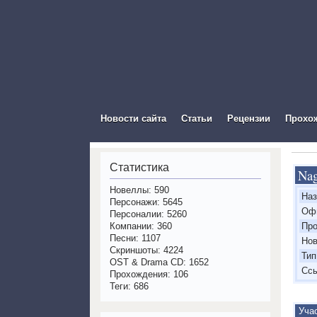
The Vis
Новости сайта
Статьи
Рецензии
Прохо
Статистика
Nag
Новеллы: 590
'
Наз
Персонажи: 5645
'
Офи
Персоналии: 5260
Компании: 360
'
Про
Песни: 1107
'
Но
Скриншоты: 4224
'
Тип
OST & Drama CD: 1652
'
Сс
Прохождения: 106
Теги: 686
Учас