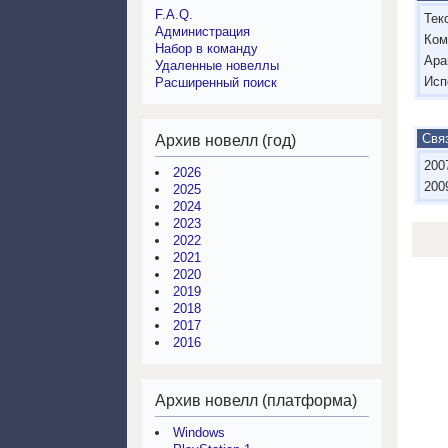
F.A.Q.
Тек
Администрация
Ком
Набор в команду
Ара
Удаленные новеллы
Исп
Расширенный поиск
Свя
Архив новелл (год)
200
2026
200
2025
2024
2023
2022
2021
2020
2019
2018
2017
2016
Архив новелл (платформа)
Windows