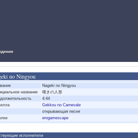
ual Novel Info
ждения
eki no Ningyou
вание
Nageki no Ningyou
циальное название
嘆きの人形
должительность
4:44
велла
Gekkou no Carnevale
открывающая песня
ылки
erogamescape
твующие исполнители