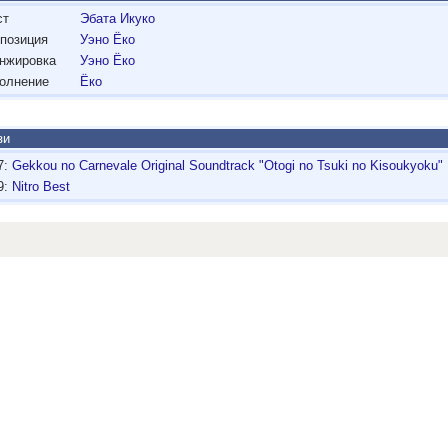
ст
Эбата Икуко
позиция
Уэно Ёко
нжировка
Уэно Ёко
олнение
Ёко
зи
7:
Gekkou no Carnevale Original Soundtrack "Otogi no Tsuki no Kisoukyoku"
9:
Nitro Best