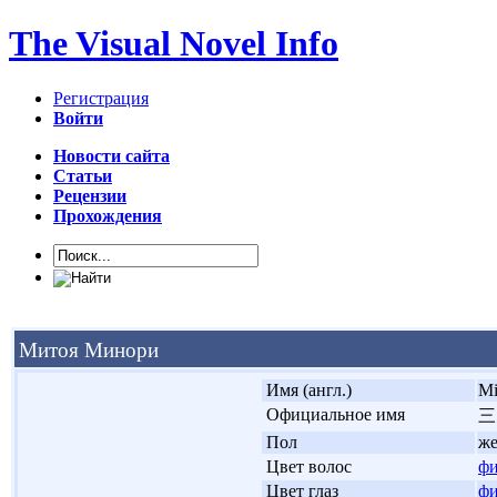
The Visual Novel Info
Регистрация
Войти
Новости сайта
Статьи
Рецензии
Прохождения
Митоя Минори
'
Имя (англ.)
Mi
'
Официальное имя
三
'
Пол
ж
'
Цвет волос
фи
'
Цвет глаз
фи