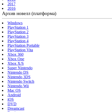
2017
2016
Архив новелл (платформа)
Windows
PlayStation 1
PlayStation 2
PlayStation 3
PlayStation 4
PlayStation Portable
PlayStation Vita
Xbox 360
Xbox One
Xbox X/S
Super Nintendo
Nintendo DS
Nintendo 3DS
Nintendo Switch
Nintendo Wii
Mac OS
Android
iOS
DVD
Dreamcast