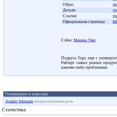
'
Образ
др
'
Детали
уп
'
Ссылки
vn
'
Официальная страница
ht
Сэйю:
Манака Уми
Подруга Тору еще с универси
Райзерг самых разных продукт
какими-либо проблемами.
Упоминание в новеллах
Amairo Islenauts
второстепенная роль
Статистика