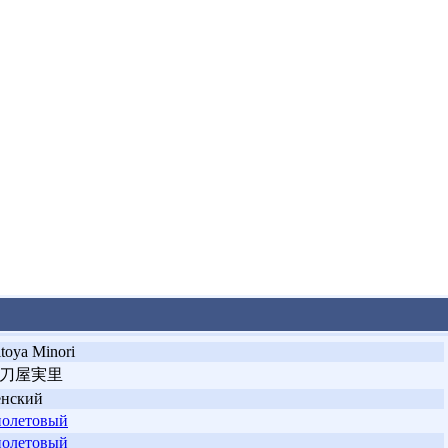
toya Minori
刀屋実里
енский
олетовый
олетовый