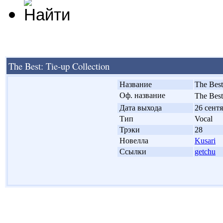
The Best: Tie-up Collection
'
Название
The Best
'
Оф. название
The Bes
'
Дата выхода
26 сентя
'
Тип
Vocal
'
Трэки
28
'
Новелла
Kusari
'
Ссылки
getchu