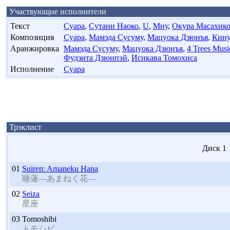
Участвующие исполнители
Текст
Суара
,
Сутани Наоко
,
U
,
Миу
,
Окура Масахик
Композиция
Суара
,
Мамэда Сусуму
,
Мацуока Дзюнъя
,
Кину
Аранжировка
Мамэда Сусуму
,
Мацуока Дзюнъя
,
4 Trees Musi
Фудзита Дзюнпэй
,
Исикава Томохиса
Исполнение
Суара
Трэклист
Диск 1
01
Suiren: Amaneku Hana
睡蓮—あまねく花—
02
Seiza
星座
03
Tomoshibi
トモシビ