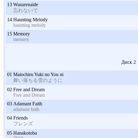
13
Wasurenaide
忘れないで
14
Haunting Melody
haunting melody
15
Memory
memory
Диск 2
01
Maiochiru Yuki no You ni
舞い落ちる雪のように
02
Free and Dream
Free and Dream
03
Adamant Faith
adamant faith
04
Friends
フレンズ
05
Hanakotoba