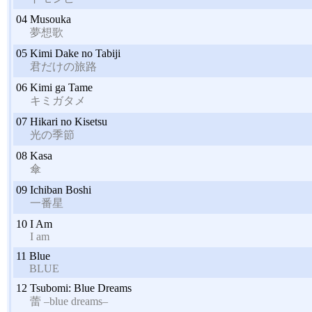
04
Musouka
夢想歌
05
Kimi Dake no Tabiji
君だけの旅路
06
Kimi ga Tame
キミガタメ
07
Hikari no Kisetsu
光の季節
08
Kasa
傘
09
Ichiban Boshi
一番星
10
I Am
I am
11
Blue
BLUE
12
Tsubomi: Blue Dreams
蕾 –blue dreams–