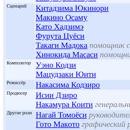
'
Сценарий
Китадзима Юкинори
Макино Осаму
Като Хадзимэ
Фурута Цуёси
Такаги Мадока
помощник 
Хинокида Масаси
помощни
'
Композитор
Уэно Кодзи
Мацудзаки Юити
'
Режиссёр
Накасима Кодзиро
'
Продюсер
Исии Дзиро
Накамура Коити
генераль
'
Другие роли
Нагай Томоёси
руководите
Гото Макото
графический 