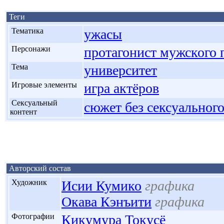
Теги
'
Тематика
ужасы
'
Персонажи
протагонист мужского 
'
Тема
университет
'
Игровые элементы
игра актёров
'
Сексуальный
сюжет без сексуального
контент
Авторский состав
'
Художник
Исии Кумико
графика
Окава Кэнъити
графика
'
Фотографии
Кикумура Токусё