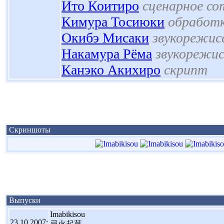
Ито Коитиро
сценарное со
Кимура Тосиюки
обработ
Окибэ Мисаки
звукорежис
Накамура Рёма
звукорежис
Канэко Акихиро
скрипт
Скриншоты
Выпуски
Imabikisou
23.10.2007:
忌火起草