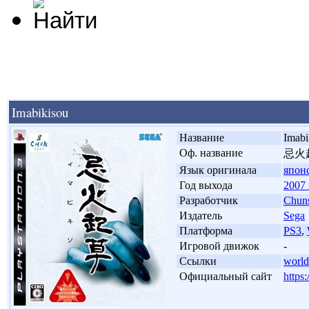
Imabikisou
'
Название
Imabi
'
Оф. название
忌火
'
Язык оригинала
япон
'
Год выхода
2007 
'
Разработчик
Chuns
'
Издатель
Sega
'
Платформа
PS3
,
'
Игровой движок
-
'
Ссылки
world
'
Официальный сайт
https