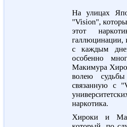
На улицах Япо
"Vision", котор
этот наркот
галлюцинации, и
с каждым дне
особенно мног
Макимура Хирок
волею судьбы
связанную с "V
университетс
наркотика.
Хироки и Ман
который, по сл