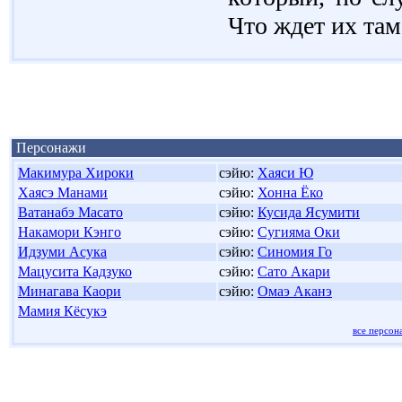
Что ждет их там
Персонажи
Макимура Хироки
сэйю:
Хаяси Ю
Хаясэ Манами
сэйю:
Хонна Ёко
Ватанабэ Масато
сэйю:
Кусида Ясумити
Накамори Кэнго
сэйю:
Сугияма Оки
Идзуми Асука
сэйю:
Синомия Го
Мацусита Кадзуко
сэйю:
Сато Акари
Минагава Каори
сэйю:
Омаэ Аканэ
Мамия Кёсукэ
все персон