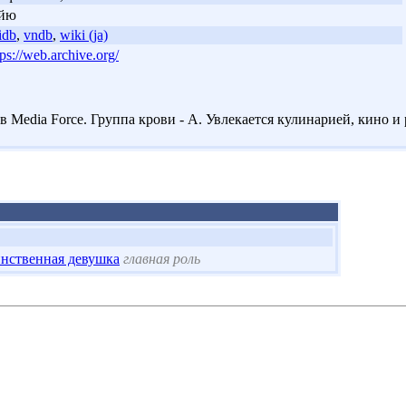
эйю
idb
,
vndb
,
wiki (ja)
tps://web.archive.org/
 в Media Force. Группа крови - А. Увлекается кулинарией, кино 
нственная девушка
главная роль