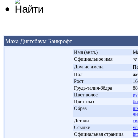
Маха Диггсбаум Банкрофт
'
Имя (англ.)
Ma
'
Официальное имя
マ
'
Другие имена
Па
'
Пол
ж
'
Рост
16
'
Грудь-талия-бёдра
88
'
Цвет волос
р
'
Цвет глаз
б
'
Образ
шк
ли
'
Детали
св
'
Ссылки
vn
'
Официальная страница
ht