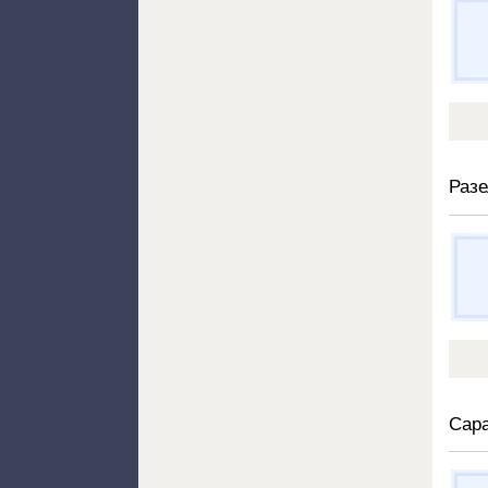
Разе
Сар