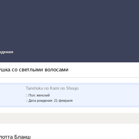
ual Novel Info
ждения
ушка со светлыми волосами
Tanshoku no Kami no Shoujo
:: Пол: женский
:: Дата рождения: 21 февраля
лотта Бланш