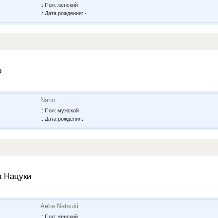
:: Пол: женский
:: Дата рождения: -
о
Nano
:: Пол: мужской
:: Дата рождения: -
а Нацуки
Aeba Natsuki
:: Пол: женский