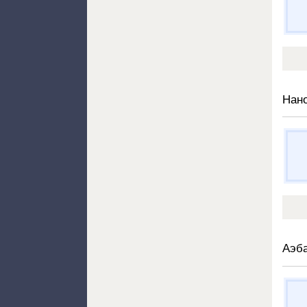
Нан
Аэб