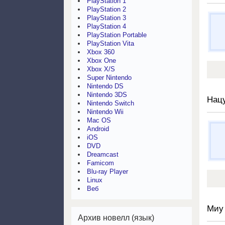
PlayStation 1
PlayStation 2
PlayStation 3
PlayStation 4
PlayStation Portable
PlayStation Vita
Xbox 360
Xbox One
Xbox X/S
Super Nintendo
Nintendo DS
Nintendo 3DS
Нац
Nintendo Switch
Nintendo Wii
Mac OS
Android
iOS
DVD
Dreamcast
Famicom
Blu-ray Player
Linux
Веб
Миу
Архив новелл (язык)