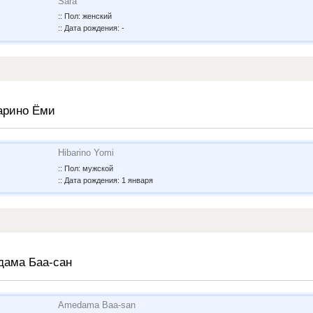
Sara
:: Пол: женский
:: Дата рождения: -
арино Ёми
Hibarino Yomi
:: Пол: мужской
:: Дата рождения: 1 января
дама Баа-сан
Amedama Baa-san