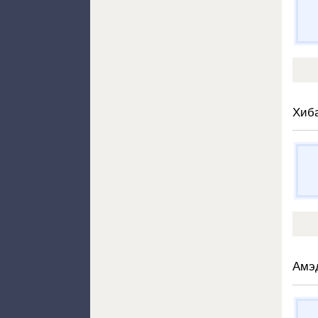
Хиб
Амэ