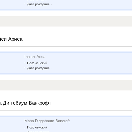
:: Дата рождения: -
йси Ариса
Inaishi Arisa
:: Пол: женский
:: Дата рождения: -
а Диггсбаум Банкрофт
Maha Diggsbaum Bancroft
:: Пол: женский