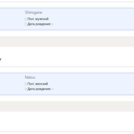
Shirogane
:: Пол: мужской
:: Дата рождения: -
у
Natsu
:: Пол: женский
:: Дата рождения: -