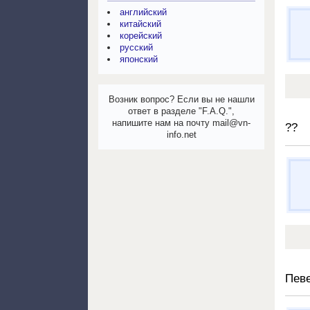
английский
китайский
корейский
русский
японский
Возник вопрос? Если вы не нашли
ответ в разделе "F.A.Q.",
напишите нам на почту mail@vn-
??
info.net
Пев