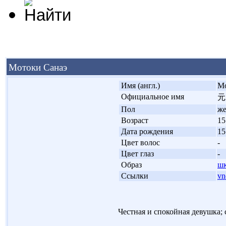
Мотоки Санаэ
'
Имя (англ.)
Mo
'
Официальное имя
元
'
Пол
ж
'
Возраст
15
'
Дата рождения
15
'
Цвет волос
-
'
Цвет глаз
-
'
Образ
шк
'
Ссылки
vn
Честная и спокойная девушка; 