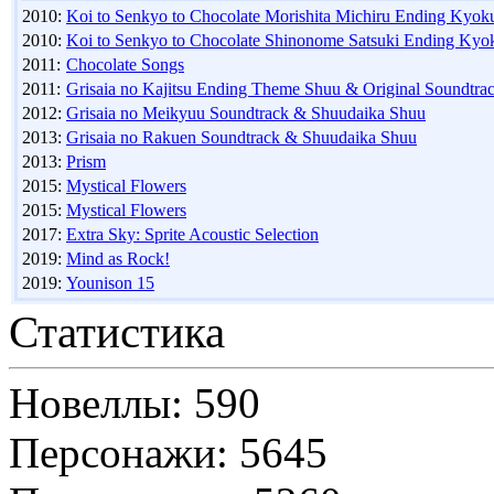
2010:
Koi to Senkyo to Chocolate Morishita Michiru Ending Kyoku
2010:
Koi to Senkyo to Chocolate Shinonome Satsuki Ending Kyok
2011:
Chocolate Songs
2011:
Grisaia no Kajitsu Ending Theme Shuu & Original Soundtra
2012:
Grisaia no Meikyuu Soundtrack & Shuudaika Shuu
2013:
Grisaia no Rakuen Soundtrack & Shuudaika Shuu
2013:
Prism
2015:
Mystical Flowers
2015:
Mystical Flowers
2017:
Extra Sky: Sprite Acoustic Selection
2019:
Mind as Rock!
2019:
Younison 15
Статистика
Новеллы: 590
Персонажи: 5645