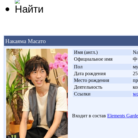
Накаяма Масато
'
Имя (англ.)
Na
'
Официальное имя
中
'
Пол
м
'
Дата рождения
25
'
Место рождения
пр
'
Деятельность
ко
'
Ссылки
wo
Входит в состав
Elements Gard