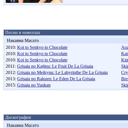
Песни в новеллах
Накаяма Масато
2010:
Koi to Senkyo to Chocolate
Aoz
2010:
Koi to Senkyo to Chocolate
Kat
2010:
Koi to Senkyo to Chocolate
Kim
2011:
Grisaia no Kajitsu: Le Fruit De La Grisaia
Ski
2012:
Grisaia no Meikyuu: Le Labyrinthe De La Grisaia
Cry
2013:
Grisaia no Rakuen: Le Eden De La Grisaia
Bre
2015:
Grisaia no Yuukan
Ski
Дискография
Накаяма Масато