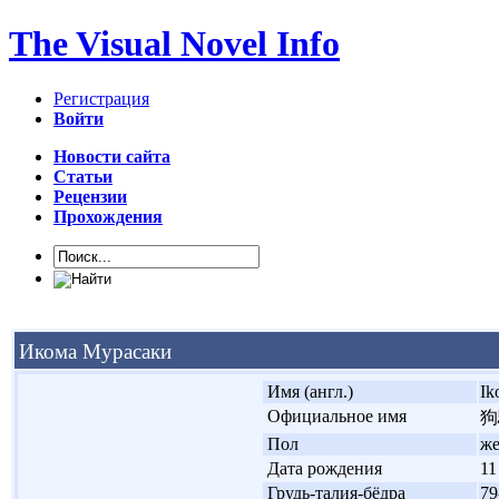
The Visual Novel Info
Регистрация
Войти
Новости сайта
Статьи
Рецензии
Прохождения
Икома Мурасаки
'
Имя (англ.)
Ik
'
Официальное имя
狗
'
Пол
ж
'
Дата рождения
11
'
Грудь-талия-бёдра
79