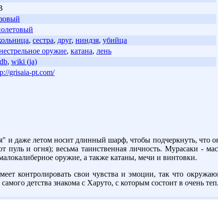
В
зовый
олетовый
ольница
,
сестра
,
друг
,
ниндзя
,
убийца
нестрельное оружие
,
катана
,
лень
db
,
wiki (ja)
tp://grisaia-pt.com/
я" и даже летом носит длинный шарф, чтобы подчеркнуть, что он
 пуль и огня); весьма таинственная личность. Мурасаки - ма
малокалиберное оружие, а также катаны, мечи и винтовки.
меет контролировать свои чувства и эмоции, так что окружаю
 самого детства знакома с Харуто, с которым состоит в очень т