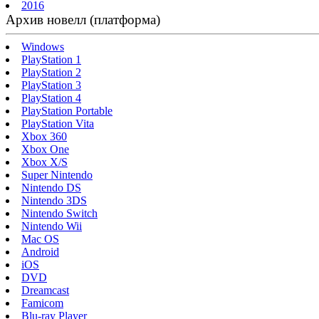
2016
Архив новелл (платформа)
Windows
PlayStation 1
PlayStation 2
PlayStation 3
PlayStation 4
PlayStation Portable
PlayStation Vita
Xbox 360
Xbox One
Xbox X/S
Super Nintendo
Nintendo DS
Nintendo 3DS
Nintendo Switch
Nintendo Wii
Mac OS
Android
iOS
DVD
Dreamcast
Famicom
Blu-ray Player