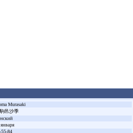
oma Murasaki
駒邑沙季
енский
 января
-55-84