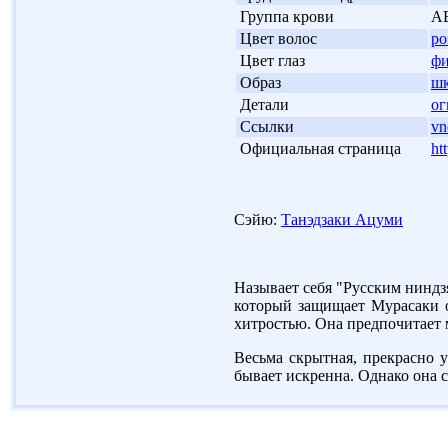
'
Группа крови
А
'
Цвет волос
ро
'
Цвет глаз
фи
'
Образ
шк
'
Детали
ог
'
Ссылки
vn
'
Официальная страница
ht
Сэйю:
Танэдзаки Ацуми
Называет себя "Русским ниндз
который защищает Мурасаки от
хитростью. Она предпочитает 
Весьма скрытная, прекрасно у
бывает искренна. Однако она с