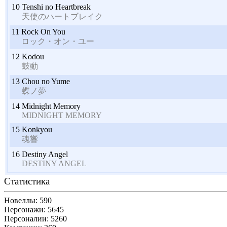
10
Tenshi no Heartbreak
天使のハートブレイク
11
Rock On You
ロック・オン・ユー
12
Kodou
鼓動
13
Chou no Yume
蝶ノ夢
14
Midnight Memory
MIDNIGHT MEMORY
15
Konkyou
魂響
16
Destiny Angel
DESTINY ANGEL
Статистика
Новеллы: 590
Персонажи: 5645
Персоналии: 5260