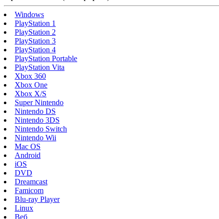
Windows
PlayStation 1
PlayStation 2
PlayStation 3
PlayStation 4
PlayStation Portable
PlayStation Vita
Xbox 360
Xbox One
Xbox X/S
Super Nintendo
Nintendo DS
Nintendo 3DS
Nintendo Switch
Nintendo Wii
Mac OS
Android
iOS
DVD
Dreamcast
Famicom
Blu-ray Player
Linux
Веб