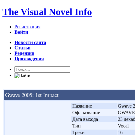
The Visual Novel Info
Регистрация
Войти
Новости сайта
Статьи
Рецензии
Прохождения
Gwave 2005: 1st Impact
'
Название
Gwave 20
'
Оф. название
GWAVE 2
'
Дата выхода
23 декаб
'
Тип
Vocal
'
Треки
16