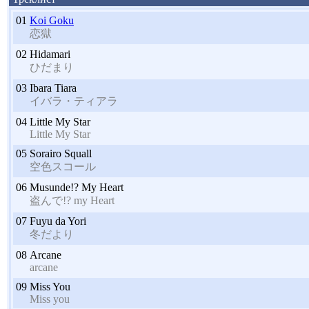
01
Koi Goku
恋獄
02
Hidamari
ひだまり
03
Ibara Tiara
イバラ・ティアラ
04
Little My Star
Little My Star
05
Sorairo Squall
空色スコール
06
Musunde!? My Heart
盗んで!? my Heart
07
Fuyu da Yori
冬だより
08
Arcane
arcane
09
Miss You
Miss you