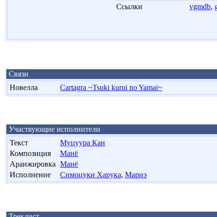
'
Ссылки
vgmdb
,
Связи
Новелла
Cartagra ~Tsuki kurui no Yamai~
Участвующие исполнители
Текст
Муцуура Кан
Композиция
Манё
Аранжировка
Манё
Исполнение
Симоцуки Харука
,
Мариэ
Треклист