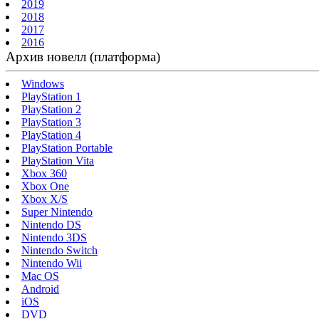
2019
2018
2017
2016
Архив новелл (платформа)
Windows
PlayStation 1
PlayStation 2
PlayStation 3
PlayStation 4
PlayStation Portable
PlayStation Vita
Xbox 360
Xbox One
Xbox X/S
Super Nintendo
Nintendo DS
Nintendo 3DS
Nintendo Switch
Nintendo Wii
Mac OS
Android
iOS
DVD