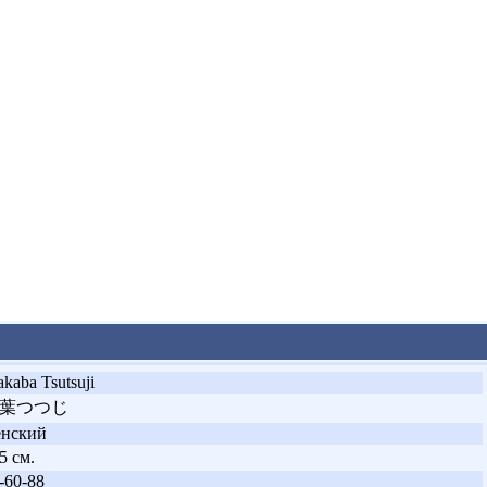
kaba Tsutsuji
葉つつじ
енский
5 см.
-60-88