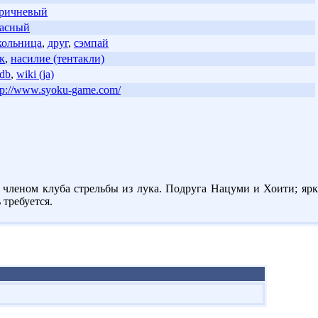
ричневый
асный
ольница
,
друг
,
сэмпай
к
,
насилие (тентакли)
db
,
wiki (ja)
tp://www.syoku-game.com/
я членом клуба стрельбы из лука. Подруга Нацуми и Хоити; ярк
требуется.