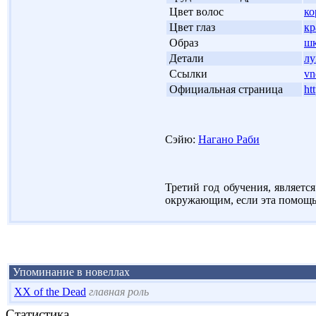
'
Цвет волос
ко
'
Цвет глаз
кр
'
Образ
шк
'
Детали
лу
'
Ссылки
vn
'
Официальная страница
ht
Сэйю:
Нагано Раби
Третий год обучения, являетс
окружающим, если эта помощь 
Упоминание в новеллах
XX of the Dead
главная роль
Статистика