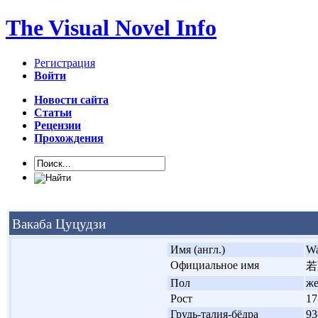
The Visual Novel Info
Регистрация
Войти
Новости сайта
Статьи
Рецензии
Прохождения
Вакаба Цуцудзи
'
Имя (англ.)
Wa
'
Официальное имя
若
'
Пол
ж
'
Рост
17
'
Грудь-талия-бёдра
93