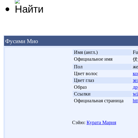
Фусими Мио
'
Имя (англ.)
Fu
'
Официальное имя
伏
'
Пол
ж
'
Цвет волос
ко
'
Цвет глаз
зе
'
Образ
др
'
Ссылки
wi
'
Официальная страница
ht
Сэйю:
Курата Мария