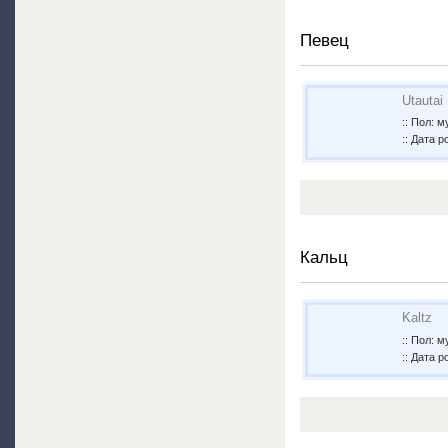
Певец
Utautai
:: Пол: 
:: Дата р
Кальц
Kaltz
:: Пол: 
:: Дата р