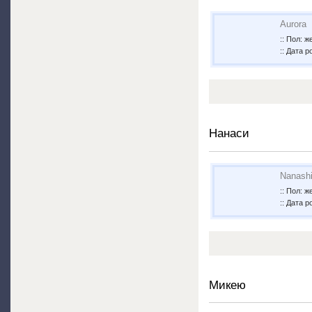
Aurora
:: Пол: 
:: Дата р
Нанаси
Nanash
:: Пол: 
:: Дата р
Микею