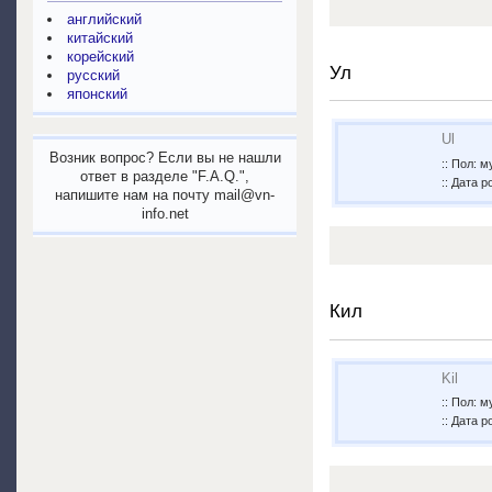
английский
китайский
корейский
Ул
русский
японский
Ul
Возник вопрос? Если вы не нашли
:: Пол: 
ответ в разделе "F.A.Q.",
:: Дата р
напишите нам на почту mail@vn-
info.net
Кил
Kil
:: Пол: 
:: Дата р