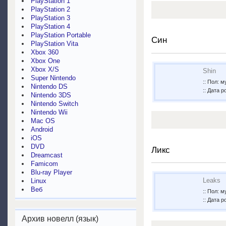
PlayStation 1
PlayStation 2
PlayStation 3
PlayStation 4
PlayStation Portable
Син
PlayStation Vita
Xbox 360
Xbox One
Xbox X/S
Shin
Super Nintendo
:: Пол: 
Nintendo DS
:: Дата р
Nintendo 3DS
Nintendo Switch
Nintendo Wii
Mac OS
Android
iOS
DVD
Ликс
Dreamcast
Famicom
Blu-ray Player
Leaks
Linux
Веб
:: Пол: 
:: Дата р
Архив новелл (язык)