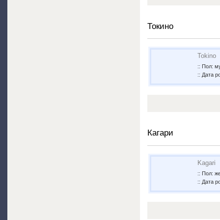
Токино
Tokino
:: Пол: 
:: Дата р
Кагари
Kagari
:: Пол: 
:: Дата р