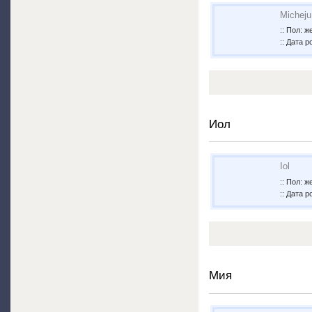
Micheju
:: Пол: 
:: Дата р
Иол
Iol
:: Пол: 
:: Дата р
Мия