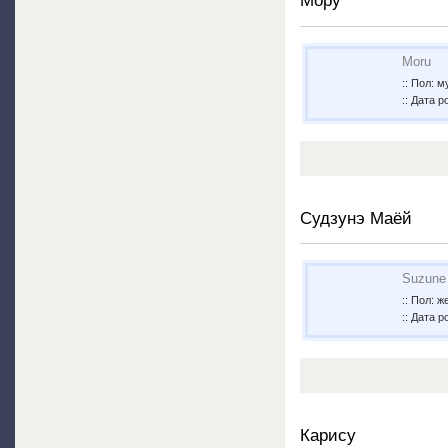
Мору
Moru
:: Пол: 
:: Дата р
Судзунэ Маёй
Suzune
:: Пол: 
:: Дата р
Карису