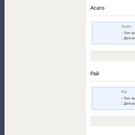
Асато
Asato
:: Пол: 
:: Дата р
Рай
Rai
:: Пол: 
:: Дата р