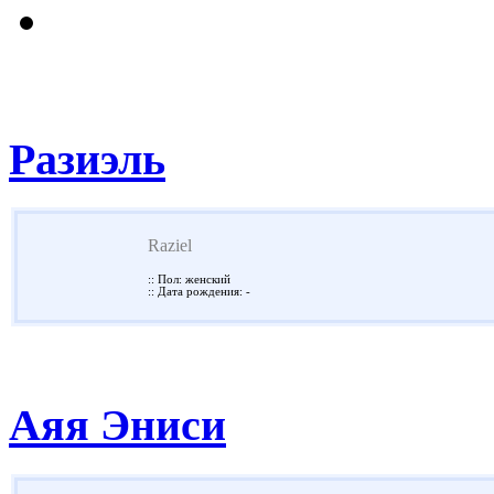
Разиэль
Raziel
:: Пол: женский
:: Дата рождения: -
Аяя Эниси