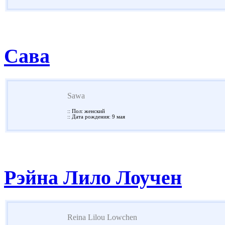
Сава
Sawa
:: Пол: женский
:: Дата рождения: 9 мая
Рэйна Лило Лоучен
Reina Lilou Lowchen