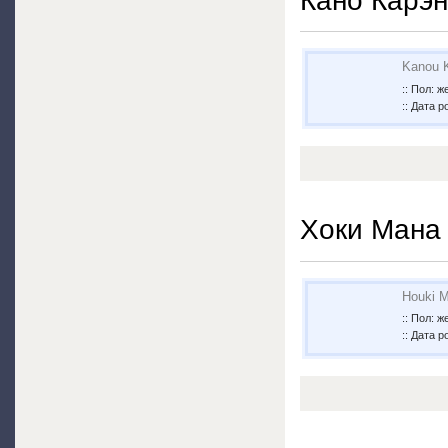
Кано Карэн
Kanou 
:: Пол: 
:: Дата р
Хоки Мана
Houki 
:: Пол: 
:: Дата р