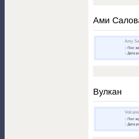
Ами Салов
Amy Sa
:: Пол: 
:: Дата 
Вулкан
Volcano
:: Пол: 
:: Дата р