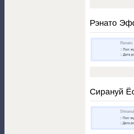
Рэнато Эф
Renato 
:: Пол: 
:: Дата р
Сирануй Ё
Shiranu
:: Пол: 
:: Дата р