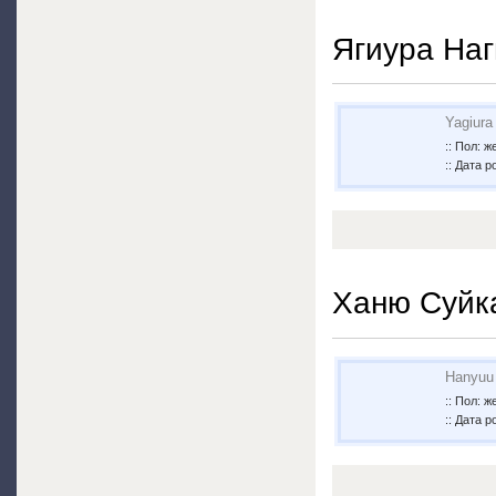
Ягиура Наг
Yagiura
:: Пол: 
:: Дата р
Ханю Суйк
Hanyuu
:: Пол: 
:: Дата 