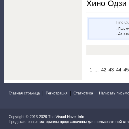
Хино Одзи
Hino Ou
:: Пол: 
:: Дата р
1
...
42
43
44
45
Главная страница
Регистрация
Статистика
Написать письмо
Copyright © 2013-2026
The Visual Novel Info
Представленные материалы предназначены для пользователей ста