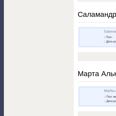
Саламанд
Salama
:: Пол: -
:: Дата р
Марта Аль
Martha 
:: Пол: 
:: Дата р