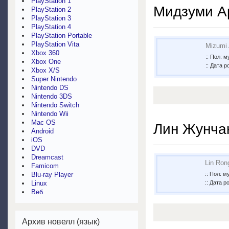
PlayStation 1
Мидзуми А
PlayStation 2
PlayStation 3
PlayStation 4
PlayStation Portable
PlayStation Vita
Mizumi
Xbox 360
:: Пол: 
Xbox One
:: Дата 
Xbox X/S
Super Nintendo
Nintendo DS
Nintendo 3DS
Nintendo Switch
Nintendo Wii
Mac OS
Лин Жунча
Android
iOS
DVD
Dreamcast
Lin Ron
Famicom
Blu-ray Player
:: Пол: 
Linux
:: Дата р
Веб
Архив новелл (язык)