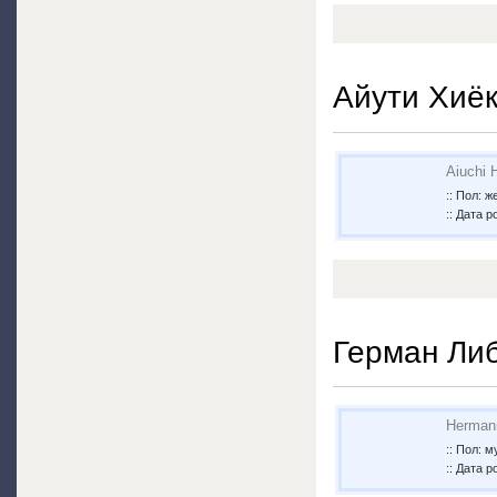
Айути Хиё
Aiuchi 
:: Пол: 
:: Дата 
Герман Ли
Hermann
:: Пол: 
:: Дата 