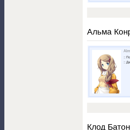
Альма Кон
Alm
:: П
:: Д
Клод Батон