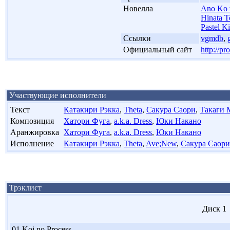
'
Новелла
Ano Ko 
Hinata T
Pastel K
'
Ссылки
vgmdb
,
'
Официальный сайт
http://p
Участвующие исполнители
Текст
Катакири Рэкка
,
Theta
,
Сакура Саори
,
Такаги
Композиция
Хатори Фуга
,
a.k.a. Dress
,
Юки Накано
Аранжировка
Хатори Фуга
,
a.k.a. Dress
,
Юки Накано
Исполнение
Катакири Рэкка
,
Theta
,
Ave;New
,
Сакура Саори
Трэклист
Диск 1
01
Koi no Process