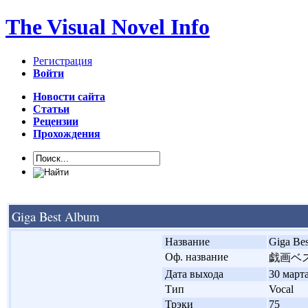
The Visual Novel Info
Регистрация
Войти
Новости сайта
Статьи
Рецензии
Прохождения
Giga Best Album
'
Название
Giga Be
'
Оф. название
戯画ベ
'
Дата выхода
30 марта
'
Тип
Vocal
'
Трэки
75