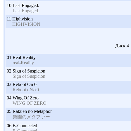
10
Last Engaged.
Last Engaged.
11
Highvision
HIGHVISION
Диск 4
01
Real-Reality
real-Reality
02
Sign of Suspicion
Sign of Suspicion
03
Reboot On 0
Reboot oN/↓0
04
Wing Of Zero
WING OF ZERO
05
Rakuen no Metaphor
楽園のメタファー
06
B-Connected
B-Connected