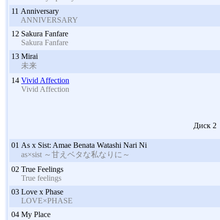
11
Anniversary
ANNIVERSARY
12
Sakura Fanfare
Sakura Fanfare
13
Mirai
未来
14
Vivid Affection
Vivid Affection
Диск 2
01
As x Sist: Amae Benata Watashi Nari Ni
as×sist ～甘えベタな私なりに～
02
True Feelings
True feelings
03
Love x Phase
LOVE×PHASE
04
My Place