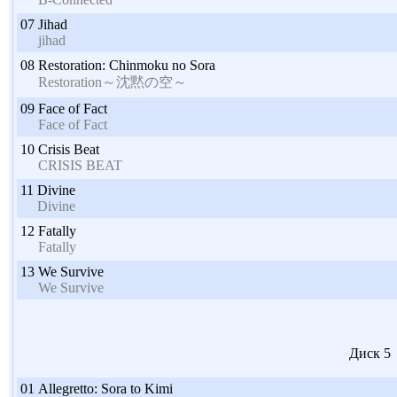
07
Jihad
jihad
08
Restoration: Chinmoku no Sora
Restoration～沈黙の空～
09
Face of Fact
Face of Fact
10
Crisis Beat
CRISIS BEAT
11
Divine
Divine
12
Fatally
Fatally
13
We Survive
We Survive
Диск 5
01
Allegretto: Sora to Kimi