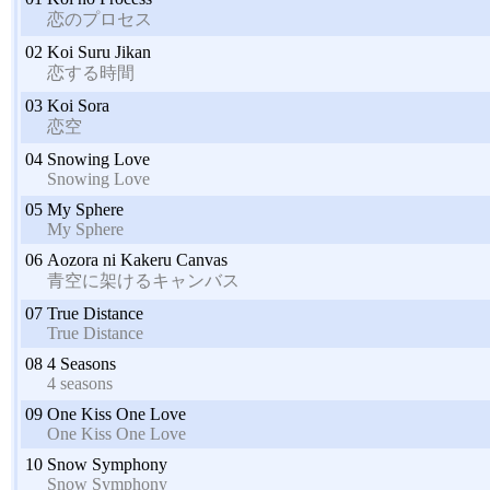
恋のプロセス
02
Koi Suru Jikan
恋する時間
03
Koi Sora
恋空
04
Snowing Love
Snowing Love
05
My Sphere
My Sphere
06
Aozora ni Kakeru Canvas
青空に架けるキャンバス
07
True Distance
True Distance
08
4 Seasons
4 seasons
09
One Kiss One Love
One Kiss One Love
10
Snow Symphony
Snow Symphony