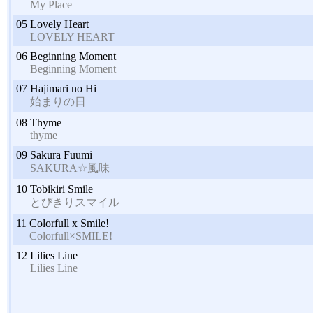
My Place
05
Lovely Heart
LOVELY HEART
06
Beginning Moment
Beginning Moment
07
Hajimari no Hi
始まりの日
08
Thyme
thyme
09
Sakura Fuumi
SAKURA☆風味
10
Tobikiri Smile
とびきりスマイル
11
Colorfull x Smile!
Colorfull×SMILE!
12
Lilies Line
Lilies Line