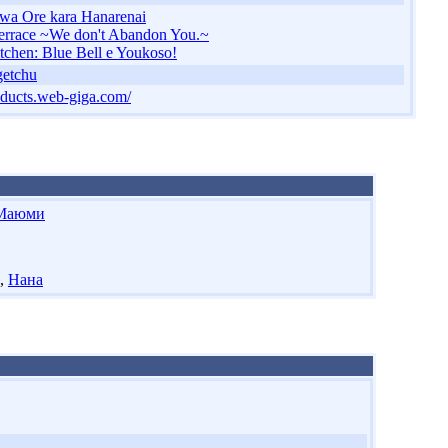
wa Ore kara Hanarenai
errace ~We don't Abandon You.~
itchen: Blue Bell e Youkoso!
getchu
roducts.web-giga.com/
 Маюми
,
Нана